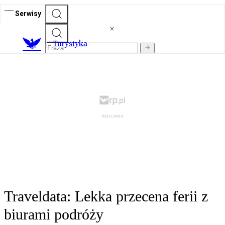
Serwisy
T
urystyka
Traveldata: Lekka przecena ferii z
biurami podróży