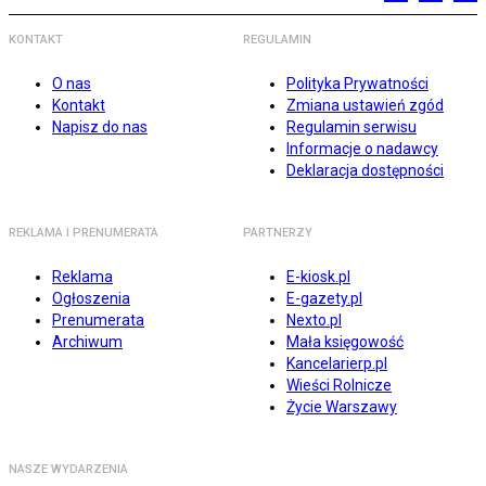
KONTAKT
REGULAMIN
O nas
Polityka Prywatności
Kontakt
Zmiana ustawień zgód
Napisz do nas
Regulamin serwisu
Informacje o nadawcy
Deklaracja dostępności
REKLAMA I PRENUMERATA
PARTNERZY
Reklama
E-kiosk.pl
Ogłoszenia
E-gazety.pl
Prenumerata
Nexto.pl
Archiwum
Mała księgowość
Kancelarierp.pl
Wieści Rolnicze
Życie Warszawy
NASZE WYDARZENIA