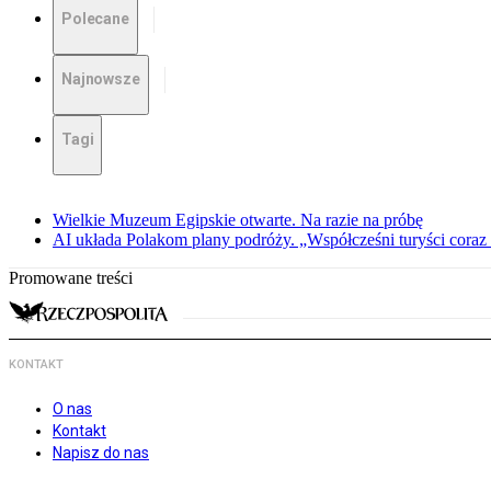
Polecane
Najnowsze
Tagi
Wielkie Muzeum Egipskie otwarte. Na razie na próbę
AI układa Polakom plany podróży. „Współcześni turyści coraz 
Promowane treści
KONTAKT
O nas
Kontakt
Napisz do nas