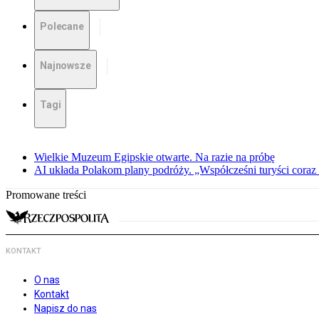
Polecane
Najnowsze
Tagi
Wielkie Muzeum Egipskie otwarte. Na razie na próbę
AI układa Polakom plany podróży. „Współcześni turyści coraz 
Promowane treści
KONTAKT
O nas
Kontakt
Napisz do nas