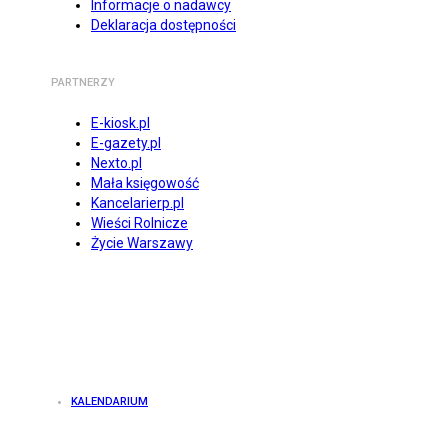
Informacje o nadawcy
Deklaracja dostępności
PARTNERZY
E-kiosk.pl
E-gazety.pl
Nexto.pl
Mała księgowość
Kancelarierp.pl
Wieści Rolnicze
Życie Warszawy
KALENDARIUM