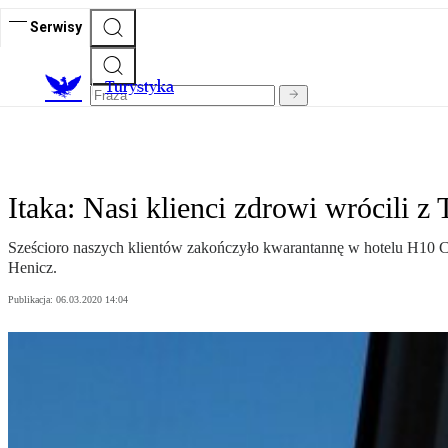
Serwisy
T
urystyka
Itaka: Nasi klienci zdrowi wrócili z
Sześcioro naszych klientów zakończyło kwarantannę w hotelu H10 Cos
Henicz.
Publikacja:
06.03.2020 14:04