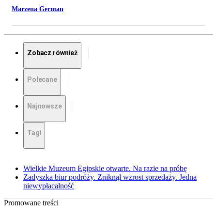
Marzena German
Zobacz również
Polecane
Najnowsze
Tagi
Wielkie Muzeum Egipskie otwarte. Na razie na próbę
Zadyszka biur podróży. Zniknął wzrost sprzedaży. Jedna
niewypłacalność
Promowane treści