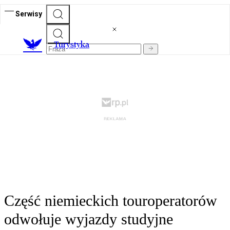
Serwisy
T
urystyka
Część niemieckich touroperatorów
odwołuje wyjazdy studyjne