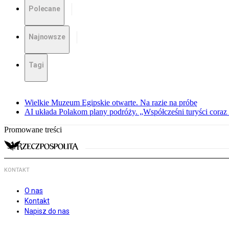
Polecane
Najnowsze
Tagi
Wielkie Muzeum Egipskie otwarte. Na razie na próbę
AI układa Polakom plany podróży. „Współcześni turyści coraz 
Promowane treści
KONTAKT
O nas
Kontakt
Napisz do nas