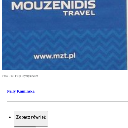
Foto: Fot. Filip Frydrykiewicz
Nelly Kamińska
Zobacz również