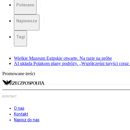
Polecane
Najnowsze
Tagi
Wielkie Muzeum Egipskie otwarte. Na razie na próbę
AI układa Polakom plany podróży. „Współcześni turyści coraz 
Promowane treści
KONTAKT
O nas
Kontakt
Napisz do nas