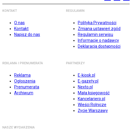
KONTAKT
REGULAMIN
O nas
Polityka Prywatności
Kontakt
Zmiana ustawień zgód
Napisz do nas
Regulamin serwisu
Informacje o nadawcy
Deklaracja dostępności
REKLAMA I PRENUMERATA
PARTNERZY
Reklama
E-kiosk.pl
Ogłoszenia
E-gazety.pl
Prenumerata
Nexto.pl
Archiwum
Mała księgowość
Kancelarierp.pl
Wieści Rolnicze
Życie Warszawy
NASZE WYDARZENIA