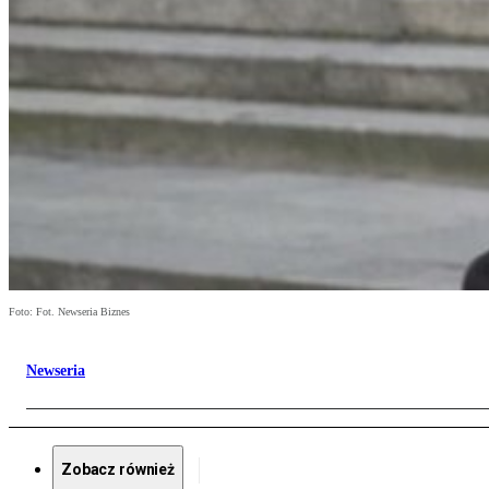
Foto: Fot. Newseria Biznes
Newseria
Zobacz również