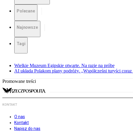
Polecane
Najnowsze
Tagi
Wielkie Muzeum Egipskie otwarte. Na razie na próbę
AI układa Polakom plany podróży. „Współcześni turyści coraz 
Promowane treści
KONTAKT
O nas
Kontakt
Napisz do nas