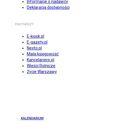
Informacje o nadawcy
Deklaracja dostępności
PARTNERZY
E-kiosk.pl
E-gazety.pl
Nexto.pl
Mała księgowość
Kancelarierp.pl
Wieści Rolnicze
Życie Warszawy
KALENDARIUM