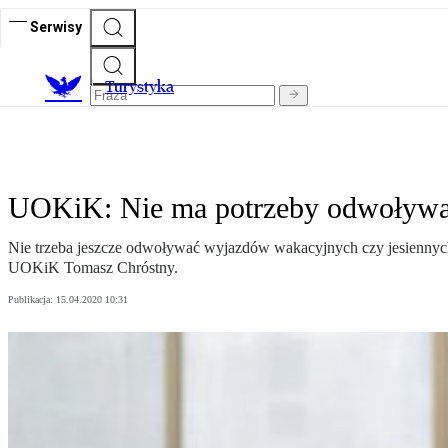
Serwisy
T
urystyka
UOKiK: Nie ma potrzeby odwoływa
Nie trzeba jeszcze odwoływać wyjazdów wakacyjnych czy jesiennych.
UOKiK Tomasz Chróstny.
Publikacja:
15.04.2020 10:31