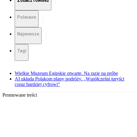
Zobacz również
Polecane
Najnowsze
Tagi
Wielkie Muzeum Egipskie otwarte. Na razie na próbę
AI układa Polakom plany podróży. „Współcześni turyści
coraz bardziej cyfrowi”
Promowane treści