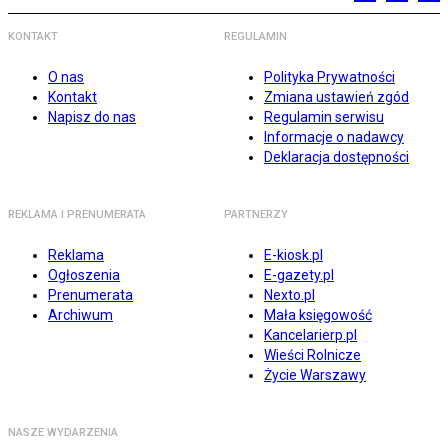
KONTAKT
REGULAMIN
O nas
Polityka Prywatności
Kontakt
Zmiana ustawień zgód
Napisz do nas
Regulamin serwisu
Informacje o nadawcy
Deklaracja dostępności
REKLAMA I PRENUMERATA
PARTNERZY
Reklama
E-kiosk.pl
Ogłoszenia
E-gazety.pl
Prenumerata
Nexto.pl
Archiwum
Mała księgowość
Kancelarierp.pl
Wieści Rolnicze
Życie Warszawy
NASZE WYDARZENIA