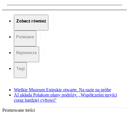
Zobacz również
Polecane
Najnowsze
Tagi
Wielkie Muzeum Egipskie otwarte. Na razie na próbę
AI układa Polakom plany podróży. „Współcześni turyści
coraz bardziej cyfrowi”
Promowane treści