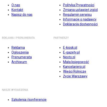
O nas
Polityka Prywatności
Kontakt
Zmiana ustawień zgód
Napisz do nas
Regulamin serwisu
Informacje o nadawcy
Deklaracja dostępności
REKLAMA I PRENUMERATA
PARTNERZY
Reklama
E-kiosk.pl
Ogłoszenia
E-gazety.pl
Prenumerata
Nexto.pl
Archiwum
Mała księgowość
Kancelarierp.pl
Wieści Rolnicze
Życie Warszawy
NASZE WYDARZENIA
Szkolenia i konferencje