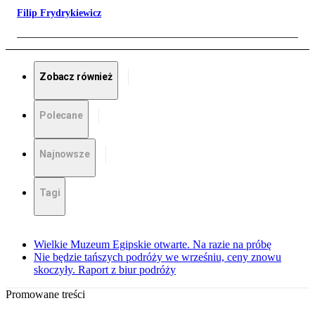
Filip Frydrykiewicz
Zobacz również
Polecane
Najnowsze
Tagi
Wielkie Muzeum Egipskie otwarte. Na razie na próbę
Nie będzie tańszych podróży we wrześniu, ceny znowu
skoczyły. Raport z biur podróży
Promowane treści