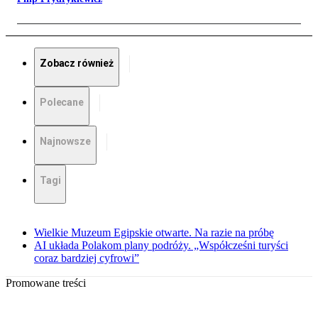
Zobacz również
Polecane
Najnowsze
Tagi
Wielkie Muzeum Egipskie otwarte. Na razie na próbę
AI układa Polakom plany podróży. „Współcześni turyści
coraz bardziej cyfrowi”
Promowane treści