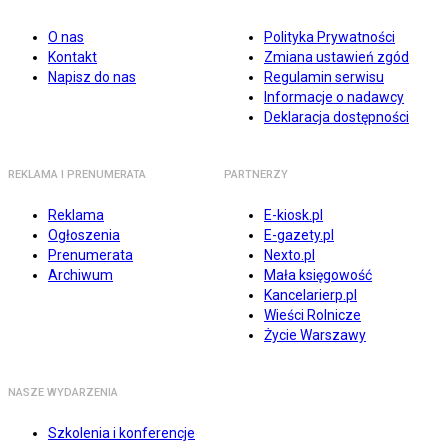
O nas
Polityka Prywatności
Kontakt
Zmiana ustawień zgód
Napisz do nas
Regulamin serwisu
Informacje o nadawcy
Deklaracja dostępności
REKLAMA I PRENUMERATA
PARTNERZY
Reklama
E-kiosk.pl
Ogłoszenia
E-gazety.pl
Prenumerata
Nexto.pl
Archiwum
Mała księgowość
Kancelarierp.pl
Wieści Rolnicze
Życie Warszawy
NASZE WYDARZENIA
Szkolenia i konferencje