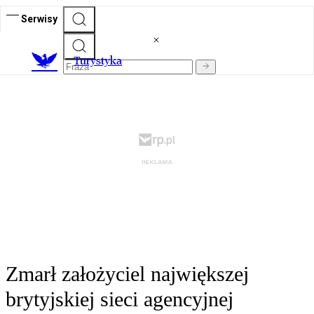
Serwisy
T
urystyka
Zmarł założyciel największej
brytyjskiej sieci agencyjnej