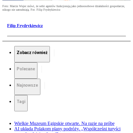
Foto: Marcin Wujec mówi, że setki agentów funkcjonują jako jednoosobowe działalności gospodarcze,
nikogo nie zatrudniają. Fot. Filip Frydrykiewicz
Filip Frydrykiewicz
Zobacz również
Polecane
Najnowsze
Tagi
Wielkie Muzeum Egipskie otwarte. Na razie na próbę
AI układa Polakom plany podróży. „Współcześni turyści