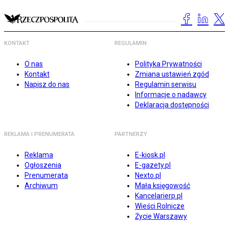
KONTAKT
REGULAMIN
O nas
Polityka Prywatności
Kontakt
Zmiana ustawień zgód
Napisz do nas
Regulamin serwisu
Informacje o nadawcy
Deklaracja dostępności
REKLAMA I PRENUMERATA
PARTNERZY
Reklama
E-kiosk.pl
Ogłoszenia
E-gazety.pl
Prenumerata
Nexto.pl
Archiwum
Mała księgowość
Kancelarierp.pl
Wieści Rolnicze
Życie Warszawy