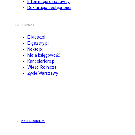
Informacje o nadawcy
Deklaracja dostępności
PARTNERZY
E-kiosk.pl
E-gazety.pl
Nexto.pl
Mała księgowość
Kancelarierp.pl
Wieści Rolnicze
Życie Warszawy
KALENDARIUM