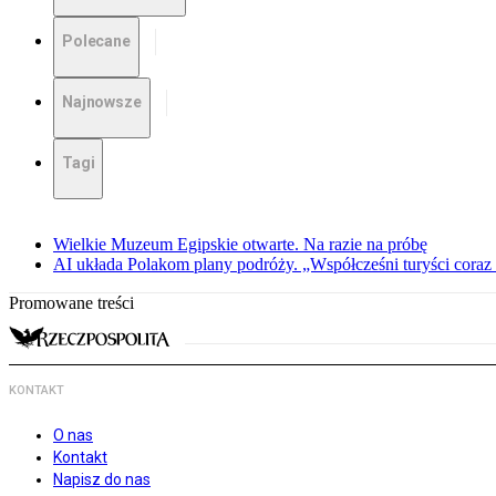
Polecane
Najnowsze
Tagi
Wielkie Muzeum Egipskie otwarte. Na razie na próbę
AI układa Polakom plany podróży. „Współcześni turyści coraz 
Promowane treści
KONTAKT
O nas
Kontakt
Napisz do nas