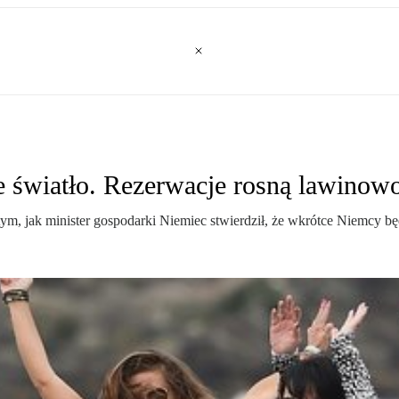
ne światło. Rezerwacje rosną lawinow
m, jak minister gospodarki Niemiec stwierdził, że wkrótce Niemcy b