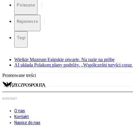
Polecane
Najnowsze
Tagi
Wielkie Muzeum Egipskie otwarte. Na razie na próbę
AI układa Polakom plany podróży. „Współcześni turyści coraz 
Promowane treści
KONTAKT
O nas
Kontakt
Napisz do nas