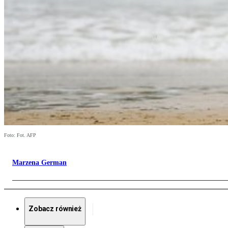
Foto: Fot. AFP
Marzena German
Zobacz również