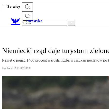
Serwisy
T
urystyka
Niemiecki rząd daje turystom zielo
Nawet o ponad 1400 procent wzrosła liczba wyszukań noclegów po ty
Publikacja:
14.05.2021 02:30