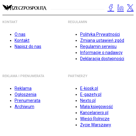
KONTAKT
REGULAMIN
O nas
Polityka Prywatności
Kontakt
Zmiana ustawień zgód
Napisz do nas
Regulamin serwisu
Informacje o nadawcy
Deklaracja dostępności
REKLAMA I PRENUMERATA
PARTNERZY
Reklama
E-kiosk.pl
Ogłoszenia
E-gazety.pl
Prenumerata
Nexto.pl
Archiwum
Mała księgowość
Kancelarierp.pl
Wieści Rolnicze
Życie Warszawy