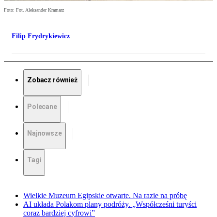
Foto: Fot. Aleksander Kramarz
Filip Frydrykiewicz
Zobacz również
Polecane
Najnowsze
Tagi
Wielkie Muzeum Egipskie otwarte. Na razie na próbę
AI układa Polakom plany podróży. „Współcześni turyści
coraz bardziej cyfrowi”