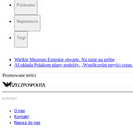
Polecane
Najnowsze
Tagi
Wielkie Muzeum Egipskie otwarte. Na razie na próbę
AI układa Polakom plany podróży. „Współcześni turyści coraz 
Promowane treści
KONTAKT
O nas
Kontakt
Napisz do nas