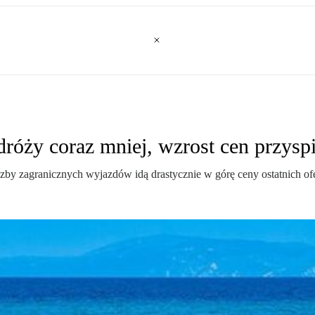
róży coraz mniej, wzrost cen przysp
zby zagranicznych wyjazdów idą drastycznie w górę ceny ostatnich ofer