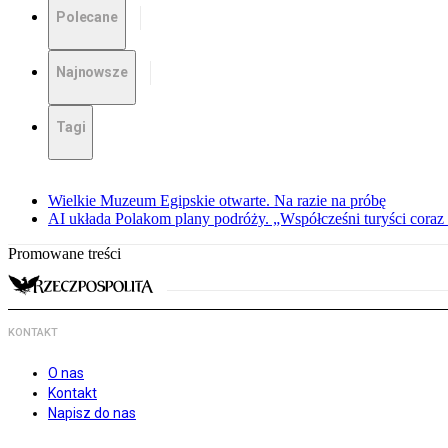
Polecane
Najnowsze
Tagi
Wielkie Muzeum Egipskie otwarte. Na razie na próbę
AI układa Polakom plany podróży. „Współcześni turyści coraz 
Promowane treści
KONTAKT
O nas
Kontakt
Napisz do nas