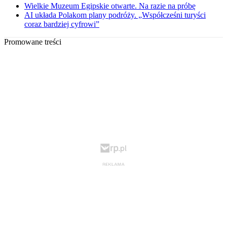
Wielkie Muzeum Egipskie otwarte. Na razie na próbę
AI układa Polakom plany podróży. „Współcześni turyści
coraz bardziej cyfrowi”
Promowane treści