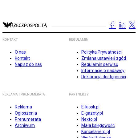
KONTAKT
REGULAMIN
O nas
Polityka Prywatności
Kontakt
Zmiana ustawień zgód
Napisz do nas
Regulamin serwisu
Informacje o nadawcy
Deklaracja dostępności
REKLAMA I PRENUMERATA
PARTNERZY
Reklama
E-kiosk.pl
Ogłoszenia
E-gazety.pl
Prenumerata
Nexto.pl
Archiwum
Mała księgowość
Kancelarierp.pl
Wieści Rolnicze