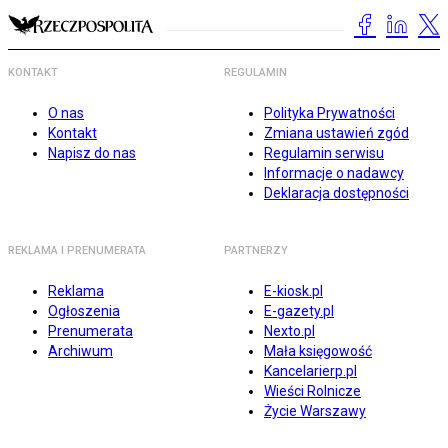
KONTAKT
REGULAMIN
O nas
Polityka Prywatności
Kontakt
Zmiana ustawień zgód
Napisz do nas
Regulamin serwisu
Informacje o nadawcy
Deklaracja dostępności
REKLAMA I PRENUMERATA
PARTNERZY
Reklama
E-kiosk.pl
Ogłoszenia
E-gazety.pl
Prenumerata
Nexto.pl
Archiwum
Mała księgowość
Kancelarierp.pl
Wieści Rolnicze
Życie Warszawy