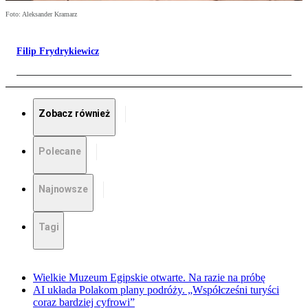
Foto: Aleksander Kramarz
Filip Frydrykiewicz
Zobacz również
Polecane
Najnowsze
Tagi
Wielkie Muzeum Egipskie otwarte. Na razie na próbę
AI układa Polakom plany podróży. „Współcześni turyści
coraz bardziej cyfrowi”