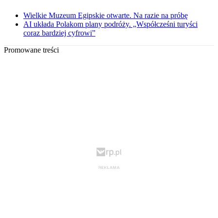
Wielkie Muzeum Egipskie otwarte. Na razie na próbę
AI układa Polakom plany podróży. „Współcześni turyści
coraz bardziej cyfrowi”
Promowane treści