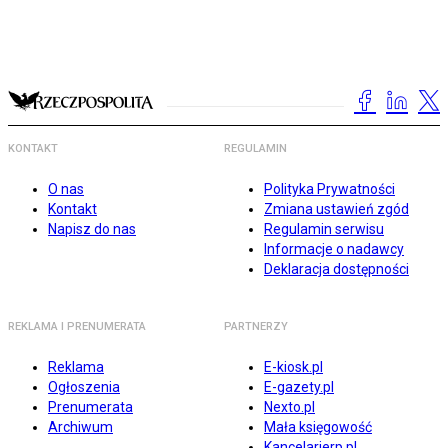
KONTAKT
REGULAMIN
O nas
Polityka Prywatności
Kontakt
Zmiana ustawień zgód
Napisz do nas
Regulamin serwisu
Informacje o nadawcy
Deklaracja dostępności
REKLAMA I PRENUMERATA
PARTNERZY
Reklama
E-kiosk.pl
Ogłoszenia
E-gazety.pl
Prenumerata
Nexto.pl
Archiwum
Mała księgowość
Kancelarierp.pl