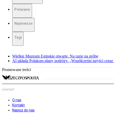
Polecane
Najnowsze
Tagi
Wielkie Muzeum Egipskie otwarte. Na razie na próbę
AI układa Polakom plany podróży. „Współcześni turyści coraz 
Promowane treści
KONTAKT
O nas
Kontakt
Napisz do nas