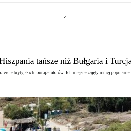
iszpania tańsze niż Bułgaria i Turcj
w ofercie brytyjskich touroperatorów. Ich miejsce zajęły mniej popular