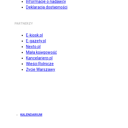
Informacje o nadawcy
Deklaracja dostępności
PARTNERZY
E-kiosk.pl
E-gazety.pl
Nexto.pl
Mała księgowość
Kancelarierp.pl
Wieści Rolnicze
Życie Warszawy
KALENDARIUM