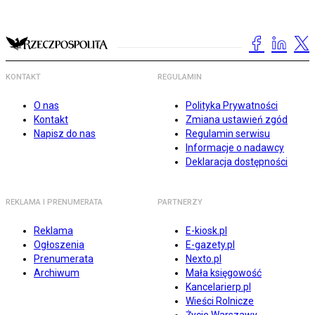
KONTAKT
REGULAMIN
O nas
Polityka Prywatności
Kontakt
Zmiana ustawień zgód
Napisz do nas
Regulamin serwisu
Informacje o nadawcy
Deklaracja dostępności
REKLAMA I PRENUMERATA
PARTNERZY
Reklama
E-kiosk.pl
Ogłoszenia
E-gazety.pl
Prenumerata
Nexto.pl
Archiwum
Mała księgowość
Kancelarierp.pl
Wieści Rolnicze