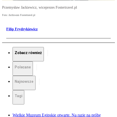
Przemysław Jackiewicz, wiceprezes Fostertravel.pl
Foto: Archiwum Fostertravel.pl
Filip Frydrykiewicz
Zobacz również
Polecane
Najnowsze
Tagi
Wielkie Muzeum Egipskie otwarte. Na razie na próbę