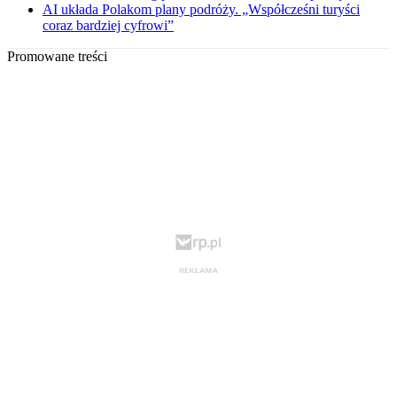
AI układa Polakom plany podróży. „Współcześni turyści
coraz bardziej cyfrowi”
Promowane treści