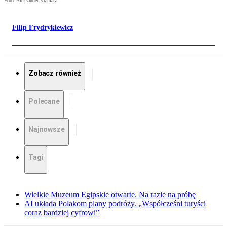
Foto: Aleksander Kramarz
Filip Frydrykiewicz
Zobacz również
Polecane
Najnowsze
Tagi
Wielkie Muzeum Egipskie otwarte. Na razie na próbę
AI układa Polakom plany podróży. „Współcześni turyści
coraz bardziej cyfrowi”