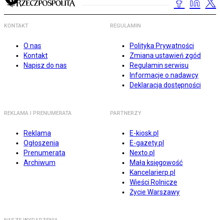
KONTAKT
REGULAMIN
O nas
Polityka Prywatności
Kontakt
Zmiana ustawień zgód
Napisz do nas
Regulamin serwisu
Informacje o nadawcy
Deklaracja dostępności
REKLAMA I PRENUMERATA
PARTNERZY
Reklama
E-kiosk.pl
Ogłoszenia
E-gazety.pl
Prenumerata
Nexto.pl
Archiwum
Mała księgowość
Kancelarierp.pl
Wieści Rolnicze
Życie Warszawy