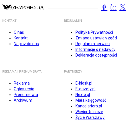
KONTAKT
REGULAMIN
O nas
Polityka Prywatności
Kontakt
Zmiana ustawień zgód
Napisz do nas
Regulamin serwisu
Informacje o nadawcy
Deklaracja dostępności
REKLAMA I PRENUMERATA
PARTNERZY
Reklama
E-kiosk.pl
Ogłoszenia
E-gazety.pl
Prenumerata
Nexto.pl
Archiwum
Mała księgowość
Kancelarierp.pl
Wieści Rolnicze
Życie Warszawy