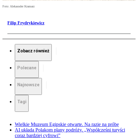
Foto: Alekasnder Kramarz
Filip Frydrykiewicz
Zobacz również
Polecane
Najnowsze
Tagi
Wielkie Muzeum Egipskie otwarte. Na razie na próbę
AI układa Polakom plany podróży. „Współcześni turyści
coraz bardziej cyfrowi”