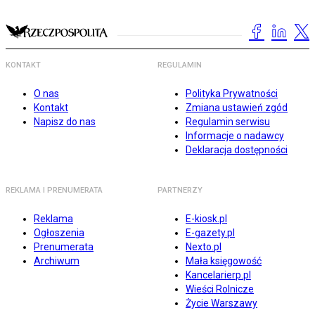
KONTAKT
REGULAMIN
O nas
Polityka Prywatności
Kontakt
Zmiana ustawień zgód
Napisz do nas
Regulamin serwisu
Informacje o nadawcy
Deklaracja dostępności
REKLAMA I PRENUMERATA
PARTNERZY
Reklama
E-kiosk.pl
Ogłoszenia
E-gazety.pl
Prenumerata
Nexto.pl
Archiwum
Mała księgowość
Kancelarierp.pl
Wieści Rolnicze
Życie Warszawy