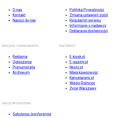
O nas
Polityka Prywatności
Kontakt
Zmiana ustawień zgód
Napisz do nas
Regulamin serwisu
Informacje o nadawcy
Deklaracja dostępności
REKLAMA I PRENUMERATA
PARTNERZY
Reklama
E-kiosk.pl
Ogłoszenia
E-gazety.pl
Prenumerata
Nexto.pl
Archiwum
Mała księgowość
Kancelarierp.pl
Wieści Rolnicze
Życie Warszawy
NASZE WYDARZENIA
Szkolenia i konferencje