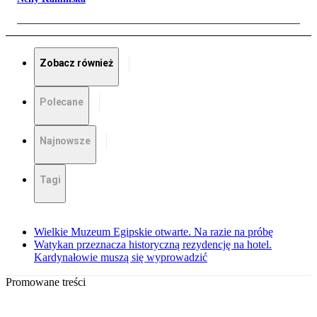
Zobacz również
Polecane
Najnowsze
Tagi
Wielkie Muzeum Egipskie otwarte. Na razie na próbę
Watykan przeznacza historyczną rezydencję na hotel.
Kardynałowie muszą się wyprowadzić
Promowane treści