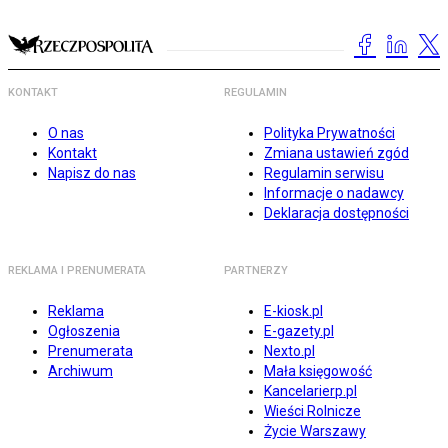
KONTAKT
REGULAMIN
O nas
Polityka Prywatności
Kontakt
Zmiana ustawień zgód
Napisz do nas
Regulamin serwisu
Informacje o nadawcy
Deklaracja dostępności
REKLAMA I PRENUMERATA
PARTNERZY
Reklama
E-kiosk.pl
Ogłoszenia
E-gazety.pl
Prenumerata
Nexto.pl
Archiwum
Mała księgowość
Kancelarierp.pl
Wieści Rolnicze
Życie Warszawy