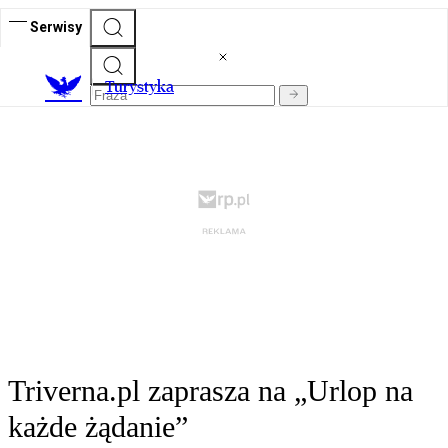
Serwisy
T
urystyka
Triverna.pl zaprasza na „Urlop na
każde żądanie”