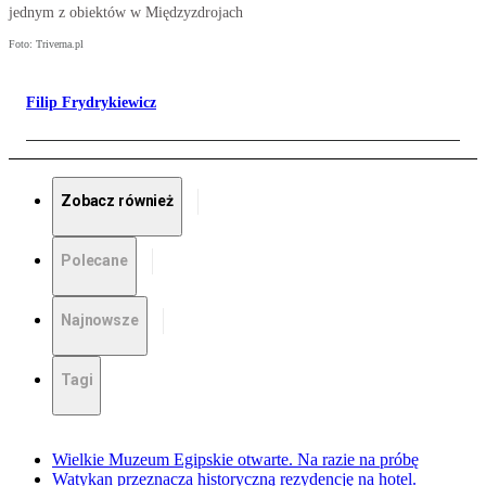
jednym z obiektów w Międzyzdrojach
Foto: Triverna.pl
Filip Frydrykiewicz
Zobacz również
Polecane
Najnowsze
Tagi
Wielkie Muzeum Egipskie otwarte. Na razie na próbę
Watykan przeznacza historyczną rezydencję na hotel.