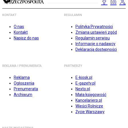
KONTAKT
REGULAMIN
O nas
Polityka Prywatności
Kontakt
Zmiana ustawień zgód
Napisz do nas
Regulamin serwisu
Informacje o nadawcy
Deklaracja dostępności
REKLAMA I PRENUMERATA
PARTNERZY
Reklama
E-kiosk.pl
Ogłoszenia
E-gazety.pl
Prenumerata
Nexto.pl
Archiwum
Mała księgowość
Kancelarierp.pl
Wieści Rolnicze
Życie Warszawy