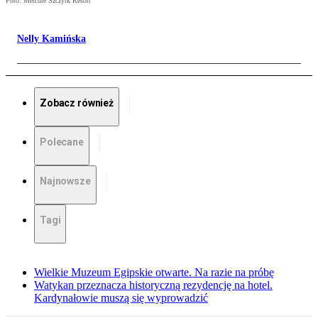
Foto: Mercure Szczyrk Resort
Nelly Kamińska
Zobacz również
Polecane
Najnowsze
Tagi
Wielkie Muzeum Egipskie otwarte. Na razie na próbę
Watykan przeznacza historyczną rezydencję na hotel.
Kardynałowie muszą się wyprowadzić