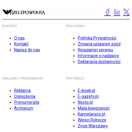
KONTAKT
REGULAMIN
O nas
Polityka Prywatności
Kontakt
Zmiana ustawień zgód
Napisz do nas
Regulamin serwisu
Informacje o nadawcy
Deklaracja dostępności
REKLAMA I PRENUMERATA
PARTNERZY
Reklama
E-kiosk.pl
Ogłoszenia
E-gazety.pl
Prenumerata
Nexto.pl
Archiwum
Mała księgowość
Kancelarierp.pl
Wieści Rolnicze
Życie Warszawy