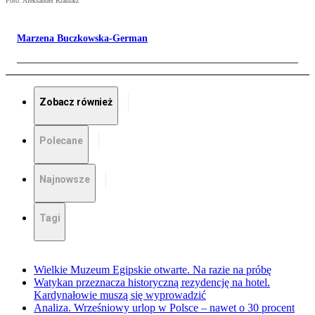
Foto: Aleksander Kramarz
Marzena Buczkowska-German
Zobacz również
Polecane
Najnowsze
Tagi
Wielkie Muzeum Egipskie otwarte. Na razie na próbę
Watykan przeznacza historyczną rezydencję na hotel.
Kardynałowie muszą się wyprowadzić
Analiza. Wrześniowy urlop w Polsce – nawet o 30 procent