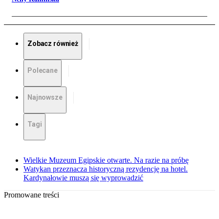
Zobacz również
Polecane
Najnowsze
Tagi
Wielkie Muzeum Egipskie otwarte. Na razie na próbę
Watykan przeznacza historyczną rezydencję na hotel.
Kardynałowie muszą się wyprowadzić
Promowane treści