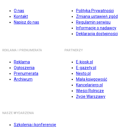
O nas
Polityka Prywatności
Kontakt
Zmiana ustawień zgód
Napisz do nas
Regulamin serwisu
Informacje o nadawcy
Deklaracja dostępności
REKLAMA I PRENUMERATA
PARTNERZY
Reklama
E-kiosk.pl
Ogłoszenia
E-gazety.pl
Prenumerata
Nexto.pl
Archiwum
Mała księgowość
Kancelarierp.pl
Wieści Rolnicze
Życie Warszawy
NASZE WYDARZENIA
Szkolenia i konferencje