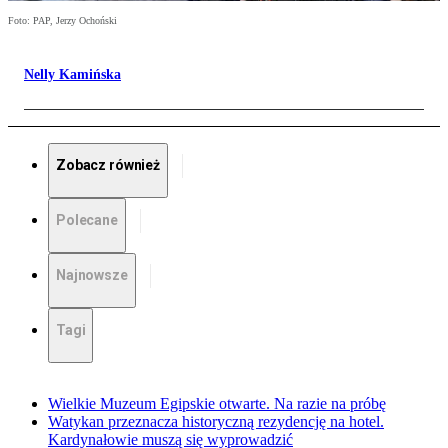
Foto: PAP, Jerzy Ochoński
Nelly Kamińska
Zobacz również
Polecane
Najnowsze
Tagi
Wielkie Muzeum Egipskie otwarte. Na razie na próbę
Watykan przeznacza historyczną rezydencję na hotel.
Kardynałowie muszą się wyprowadzić