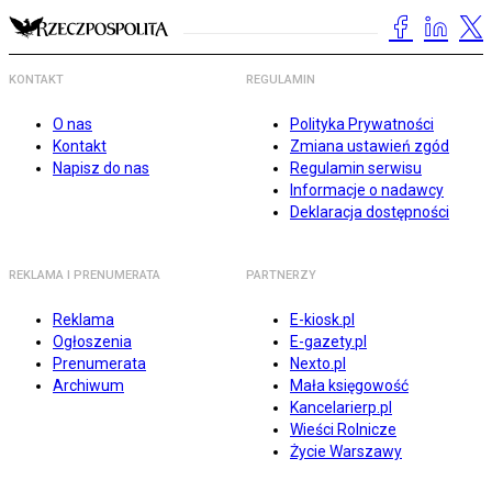
KONTAKT
REGULAMIN
O nas
Polityka Prywatności
Kontakt
Zmiana ustawień zgód
Napisz do nas
Regulamin serwisu
Informacje o nadawcy
Deklaracja dostępności
REKLAMA I PRENUMERATA
PARTNERZY
Reklama
E-kiosk.pl
Ogłoszenia
E-gazety.pl
Prenumerata
Nexto.pl
Archiwum
Mała księgowość
Kancelarierp.pl
Wieści Rolnicze
Życie Warszawy