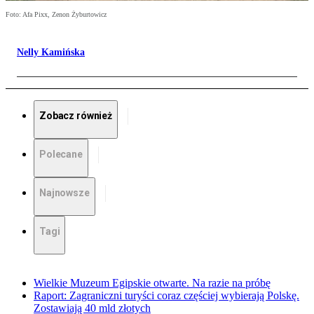
Foto: Afa Pixx, Zenon Żyburtowicz
Nelly Kamińska
Zobacz również
Polecane
Najnowsze
Tagi
Wielkie Muzeum Egipskie otwarte. Na razie na próbę
Raport: Zagraniczni turyści coraz częściej wybierają Polskę.
Zostawiają 40 mld złotych