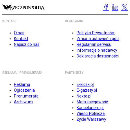
KONTAKT
REGULAMIN
O nas
Polityka Prywatności
Kontakt
Zmiana ustawień zgód
Napisz do nas
Regulamin serwisu
Informacje o nadawcy
Deklaracja dostępności
REKLAMA I PRENUMERATA
PARTNERZY
Reklama
E-kiosk.pl
Ogłoszenia
E-gazety.pl
Prenumerata
Nexto.pl
Archiwum
Mała księgowość
Kancelarierp.pl
Wieści Rolnicze
Życie Warszawy