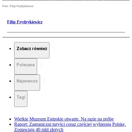
Foto: Filip Frydrykiewicz
Filip Frydrykiewicz
Zobacz również
Polecane
Najnowsze
Tagi
Wielkie Muzeum Egipskie otwarte. Na razie na próbę
Raport: Zagraniczni turyści coraz częściej wybierają Polskę.
Zostawiają 40 mld złotych