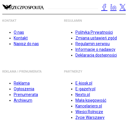
KONTAKT
REGULAMIN
O nas
Polityka Prywatności
Kontakt
Zmiana ustawień zgód
Napisz do nas
Regulamin serwisu
Informacje o nadawcy
Deklaracja dostępności
REKLAMA I PRENUMERATA
PARTNERZY
Reklama
E-kiosk.pl
Ogłoszenia
E-gazety.pl
Prenumerata
Nexto.pl
Archiwum
Mała księgowość
Kancelarierp.pl
Wieści Rolnicze
Życie Warszawy