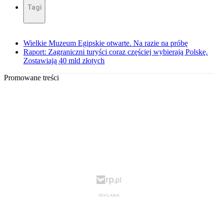
Tagi
Wielkie Muzeum Egipskie otwarte. Na razie na próbę
Raport: Zagraniczni turyści coraz częściej wybierają Polskę.
Zostawiają 40 mld złotych
Promowane treści