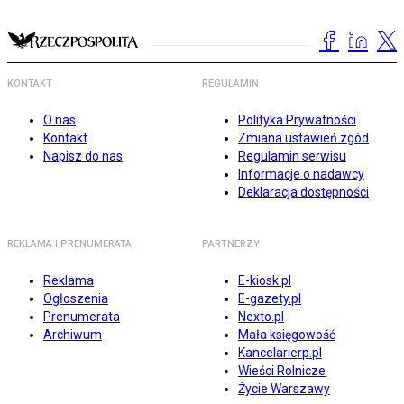
KONTAKT
REGULAMIN
O nas
Polityka Prywatności
Kontakt
Zmiana ustawień zgód
Napisz do nas
Regulamin serwisu
Informacje o nadawcy
Deklaracja dostępności
REKLAMA I PRENUMERATA
PARTNERZY
Reklama
E-kiosk.pl
Ogłoszenia
E-gazety.pl
Prenumerata
Nexto.pl
Archiwum
Mała księgowość
Kancelarierp.pl
Wieści Rolnicze
Życie Warszawy