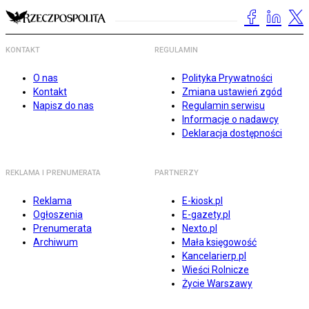
KONTAKT
REGULAMIN
O nas
Polityka Prywatności
Kontakt
Zmiana ustawień zgód
Napisz do nas
Regulamin serwisu
Informacje o nadawcy
Deklaracja dostępności
REKLAMA I PRENUMERATA
PARTNERZY
Reklama
E-kiosk.pl
Ogłoszenia
E-gazety.pl
Prenumerata
Nexto.pl
Archiwum
Mała księgowość
Kancelarierp.pl
Wieści Rolnicze
Życie Warszawy