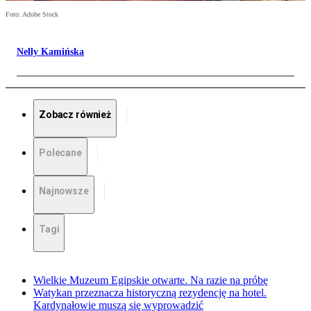
Foto: Adobe Stock
Nelly Kamińska
Zobacz również
Polecane
Najnowsze
Tagi
Wielkie Muzeum Egipskie otwarte. Na razie na próbę
Watykan przeznacza historyczną rezydencję na hotel.
Kardynałowie muszą się wyprowadzić