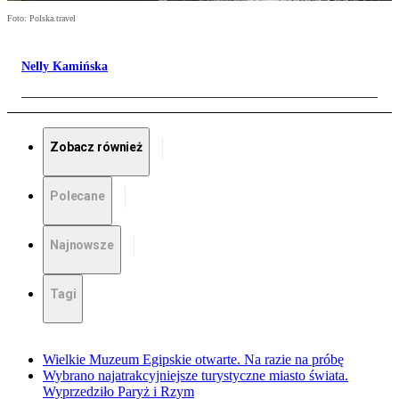
Foto: Polska.travel
Nelly Kamińska
Zobacz również
Polecane
Najnowsze
Tagi
Wielkie Muzeum Egipskie otwarte. Na razie na próbę
Wybrano najatrakcyjniejsze turystyczne miasto świata.
Wyprzedziło Paryż i Rzym