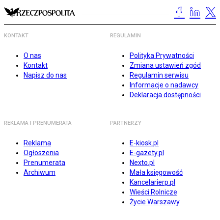
KONTAKT
REGULAMIN
O nas
Polityka Prywatności
Kontakt
Zmiana ustawień zgód
Napisz do nas
Regulamin serwisu
Informacje o nadawcy
Deklaracja dostępności
REKLAMA I PRENUMERATA
PARTNERZY
Reklama
E-kiosk.pl
Ogłoszenia
E-gazety.pl
Prenumerata
Nexto.pl
Archiwum
Mała księgowość
Kancelarierp.pl
Wieści Rolnicze
Życie Warszawy