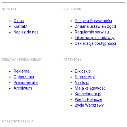
KONTAKT
REGULAMIN
O nas
Polityka Prywatności
Kontakt
Zmiana ustawień zgód
Napisz do nas
Regulamin serwisu
Informacje o nadawcy
Deklaracja dostępności
REKLAMA I PRENUMERATA
PARTNERZY
Reklama
E-kiosk.pl
Ogłoszenia
E-gazety.pl
Prenumerata
Nexto.pl
Archiwum
Mała księgowość
Kancelarierp.pl
Wieści Rolnicze
Życie Warszawy
NASZE WYDARZENIA