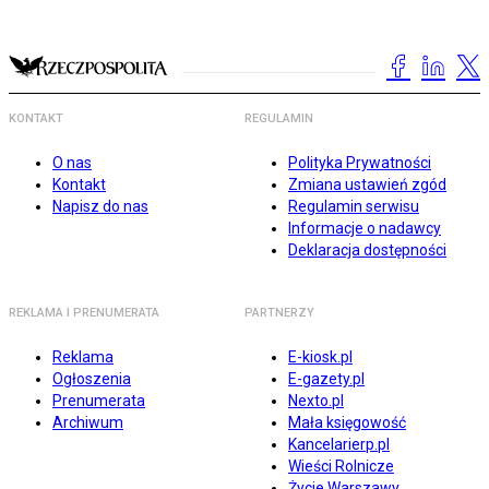
KONTAKT
REGULAMIN
O nas
Polityka Prywatności
Kontakt
Zmiana ustawień zgód
Napisz do nas
Regulamin serwisu
Informacje o nadawcy
Deklaracja dostępności
REKLAMA I PRENUMERATA
PARTNERZY
Reklama
E-kiosk.pl
Ogłoszenia
E-gazety.pl
Prenumerata
Nexto.pl
Archiwum
Mała księgowość
Kancelarierp.pl
Wieści Rolnicze
Życie Warszawy