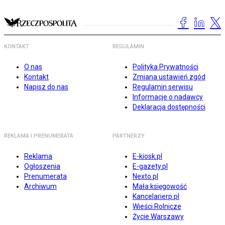
KONTAKT
REGULAMIN
O nas
Polityka Prywatności
Kontakt
Zmiana ustawień zgód
Napisz do nas
Regulamin serwisu
Informacje o nadawcy
Deklaracja dostępności
REKLAMA I PRENUMERATA
PARTNERZY
Reklama
E-kiosk.pl
Ogłoszenia
E-gazety.pl
Prenumerata
Nexto.pl
Archiwum
Mała księgowość
Kancelarierp.pl
Wieści Rolnicze
Życie Warszawy