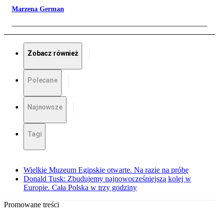
Marzena German
Zobacz również
Polecane
Najnowsze
Tagi
Wielkie Muzeum Egipskie otwarte. Na razie na próbę
Donald Tusk: Zbudujemy najnowocześniejszą kolej w
Europie. Cała Polska w trzy godziny
Promowane treści