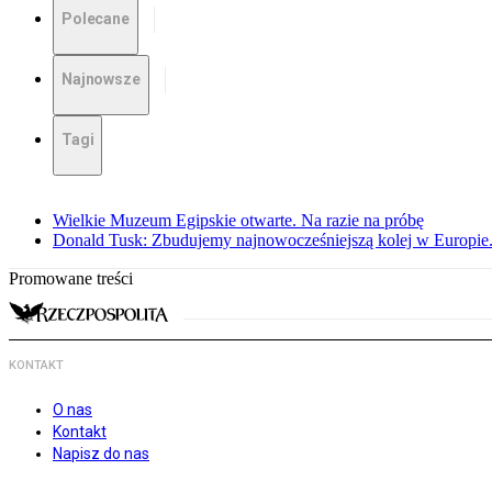
Polecane
Najnowsze
Tagi
Wielkie Muzeum Egipskie otwarte. Na razie na próbę
Donald Tusk: Zbudujemy najnowocześniejszą kolej w Europie.
Promowane treści
KONTAKT
O nas
Kontakt
Napisz do nas