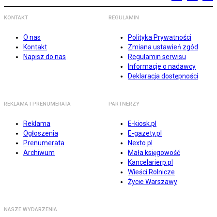
KONTAKT
REGULAMIN
O nas
Polityka Prywatności
Kontakt
Zmiana ustawień zgód
Napisz do nas
Regulamin serwisu
Informacje o nadawcy
Deklaracja dostępności
REKLAMA I PRENUMERATA
PARTNERZY
Reklama
E-kiosk.pl
Ogłoszenia
E-gazety.pl
Prenumerata
Nexto.pl
Archiwum
Mała księgowość
Kancelarierp.pl
Wieści Rolnicze
Życie Warszawy
NASZE WYDARZENIA