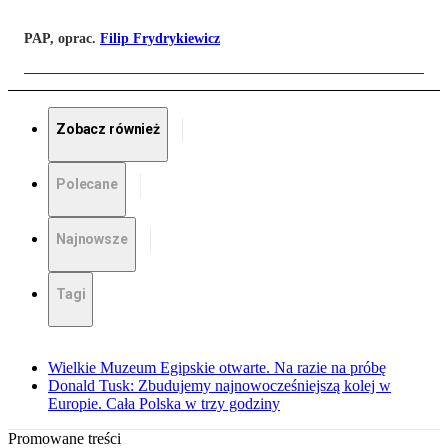
PAP, oprac.
Filip Frydrykiewicz
Zobacz również
Polecane
Najnowsze
Tagi
Wielkie Muzeum Egipskie otwarte. Na razie na próbę
Donald Tusk: Zbudujemy najnowocześniejszą kolej w
Europie. Cała Polska w trzy godziny
Promowane treści