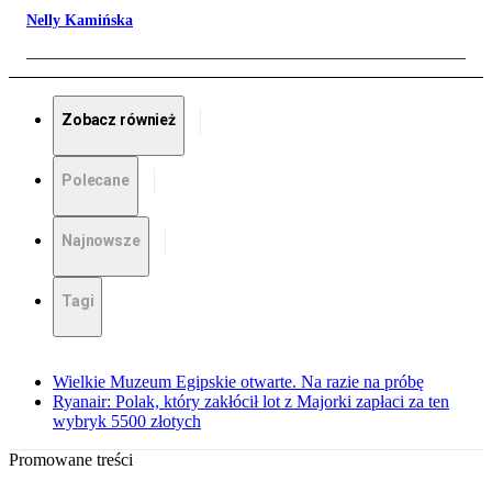
Nelly Kamińska
Zobacz również
Polecane
Najnowsze
Tagi
Wielkie Muzeum Egipskie otwarte. Na razie na próbę
Ryanair: Polak, który zakłócił lot z Majorki zapłaci za ten
wybryk 5500 złotych
Promowane treści