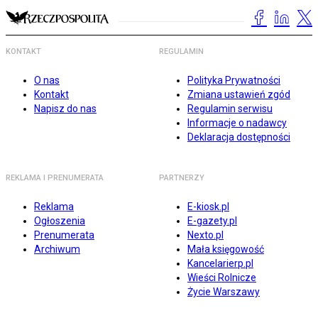
KONTAKT
REGULAMIN
O nas
Polityka Prywatności
Kontakt
Zmiana ustawień zgód
Napisz do nas
Regulamin serwisu
Informacje o nadawcy
Deklaracja dostępności
REKLAMA I PRENUMERATA
PARTNERZY
Reklama
E-kiosk.pl
Ogłoszenia
E-gazety.pl
Prenumerata
Nexto.pl
Archiwum
Mała księgowość
Kancelarierp.pl
Wieści Rolnicze
Życie Warszawy