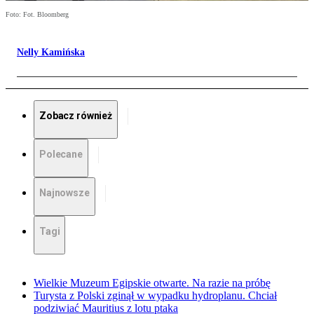
Foto: Fot. Bloomberg
Nelly Kamińska
Zobacz również
Polecane
Najnowsze
Tagi
Wielkie Muzeum Egipskie otwarte. Na razie na próbę
Turysta z Polski zginął w wypadku hydroplanu. Chciał
podziwiać Mauritius z lotu ptaka