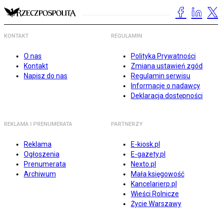
KONTAKT
REGULAMIN
O nas
Polityka Prywatności
Kontakt
Zmiana ustawień zgód
Napisz do nas
Regulamin serwisu
Informacje o nadawcy
Deklaracja dostępności
REKLAMA I PRENUMERATA
PARTNERZY
Reklama
E-kiosk.pl
Ogłoszenia
E-gazety.pl
Prenumerata
Nexto.pl
Archiwum
Mała księgowość
Kancelarierp.pl
Wieści Rolnicze
Życie Warszawy