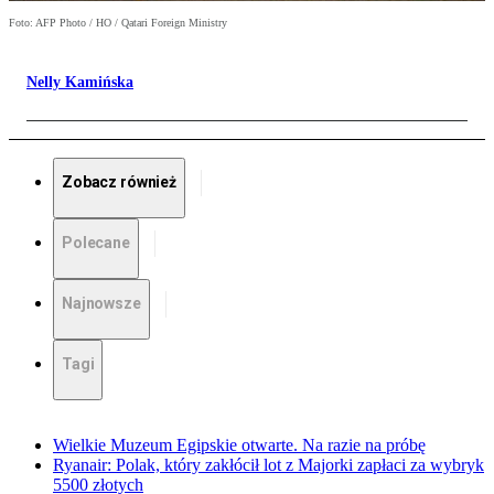
Foto: AFP Photo / HO / Qatari Foreign Ministry
Nelly Kamińska
Zobacz również
Polecane
Najnowsze
Tagi
Wielkie Muzeum Egipskie otwarte. Na razie na próbę
Ryanair: Polak, który zakłócił lot z Majorki zapłaci za wybryk
5500 złotych