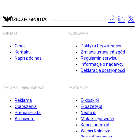
KONTAKT
REGULAMIN
O nas
Polityka Prywatności
Kontakt
Zmiana ustawień zgód
Napisz do nas
Regulamin serwisu
Informacje o nadawcy
Deklaracja dostępności
REKLAMA I PRENUMERATA
PARTNERZY
Reklama
E-kiosk.pl
Ogłoszenia
E-gazety.pl
Prenumerata
Nexto.pl
Archiwum
Mała księgowość
Kancelarierp.pl
Wieści Rolnicze