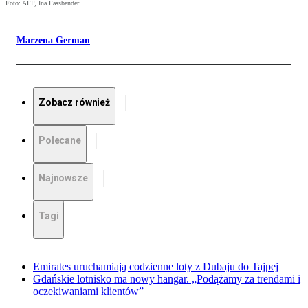
Foto: AFP, Ina Fassbender
Marzena German
Zobacz również
Polecane
Najnowsze
Tagi
Emirates uruchamiają codzienne loty z Dubaju do Tajpej
Gdańskie lotnisko ma nowy hangar. „Podążamy za trendami i
oczekiwaniami klientów”