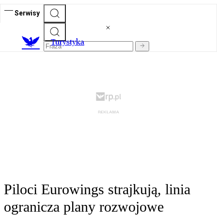
Serwisy
T
urystyka
Piloci Eurowings strajkują, linia
ogranicza plany rozwojowe