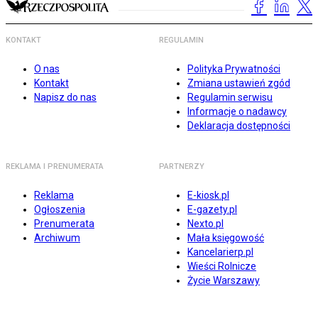
KONTAKT
REGULAMIN
O nas
Polityka Prywatności
Kontakt
Zmiana ustawień zgód
Napisz do nas
Regulamin serwisu
Informacje o nadawcy
Deklaracja dostępności
REKLAMA I PRENUMERATA
PARTNERZY
Reklama
E-kiosk.pl
Ogłoszenia
E-gazety.pl
Prenumerata
Nexto.pl
Archiwum
Mała księgowość
Kancelarierp.pl
Wieści Rolnicze
Życie Warszawy